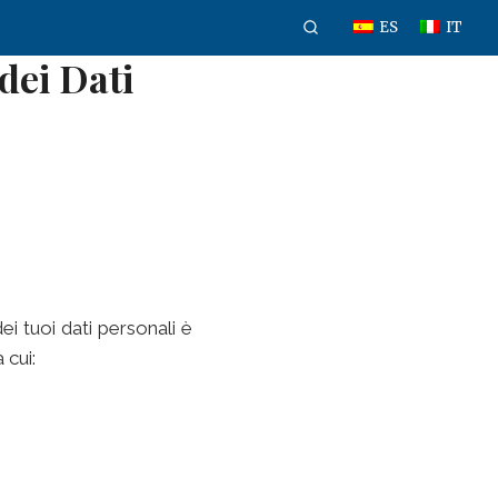
ES
IT
dei Dati
i tuoi dati personali è
 cui: