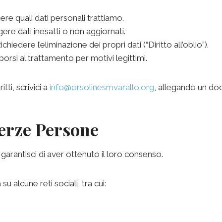
e quali dati personali trattiamo.
re dati inesatti o non aggiornati.
chiedere l’eliminazione dei propri dati (“Diritto all’oblio”).
orsi al trattamento per motivi legittimi.
itti, scrivici a
info@orsolinesmvarallo.org
, allegando un doc
Terze Persone
i, garantisci di aver ottenuto il loro consenso.
 alcune reti sociali, tra cui: