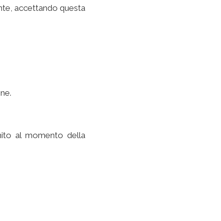
ente, accettando questa
one.
rnito al momento della