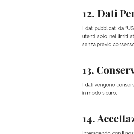
12. Dati Pe
I dati pubblicati da “U
utenti solo nei limiti 
senza previo consenso 
13. Conser
I dati vengono conserva
in modo sicuro.
14. Accetta
Interagendo con il nost