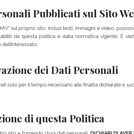
rsonali Pubblicati sul Sito W
SMV” sul proprio sito, inclusi testi, immagini e video, possono
stabiliti da questa politica e dalla normativa vigente. È vie
dell’interessato.
vazione dei Dati Personali
ti solo per il tempo necessario alle finalità dichiarate e s
zione di questa Politica
ro sito e fornendo i tuoi dati personali,
DICHIARI DI AVE