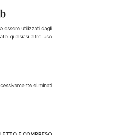
eb
 essere utilizzati dagli
tato qualsiasi altro uso
uccessivamente eliminati
R LETTO E COMPRESO