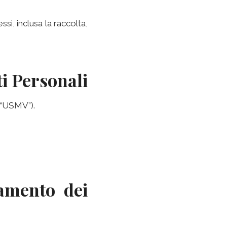
si, inclusa la raccolta,
i Personali
o “USMV”).
tamento dei