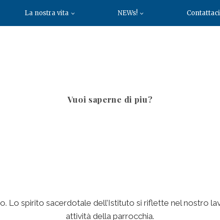
La nostra vita
NEWs!
Contattaci
V
uoi saperne di piu?
o. Lo spirito sacerdotale dell’Istituto si riflette nel nostro
attività della parrocchia.