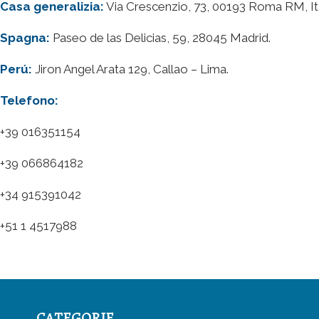
Casa generalizia:
Via Crescenzio, 73, 00193 Roma RM, It
Spagna:
Paseo de las Delicias, 59, 28045 Madrid.
Perú:
Jiron Angel Arata 129, Callao – Lima.
Telefono:
+39 016351154
+39 066864182
+34 915391042
+51 1 4517988
CATEGORIE