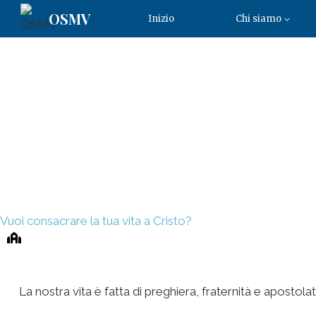
OSMV
Inizio
Chi siamo
Vuoi consacrare la tua vita a Cristo?
La nostra vita è fatta di preghiera, fraternità e apostolat