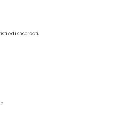
sti ed i sacerdoti.
do