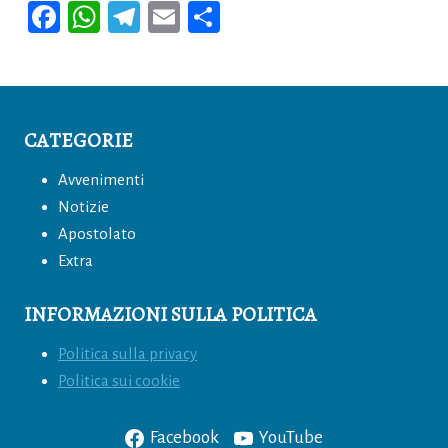
F
W
T
E
C
a
h
el
m
o
c
at
e
ai
n
e
s
gr
l
di
b
A
a
vi
CATEGORIE
o
p
m
di
Avvenimenti
o
p
Notizie
k
Apostolato
Extra
INFORMAZIONI SULLA POLITICA
Politica sulla privacy
Politica sui cookie
Facebook
YouTube