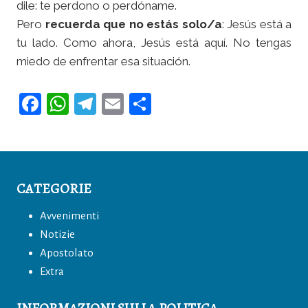
dile: te perdono o perdóname.
Pero
recuerda que no estás solo/a
: Jesús está a
tu lado. Como ahora, Jesús está aquí. No tengas
miedo de enfrentar esa situación.
F
W
T
E
C
a
h
el
m
o
c
at
e
ai
n
e
s
gr
l
di
b
A
a
vi
CATEGORIE
o
p
m
di
Avvenimenti
o
p
Notizie
k
Apostolato
Extra