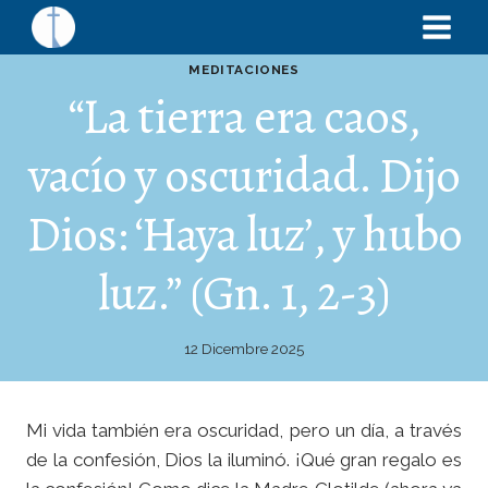
MEDITACIONES
“La tierra era caos,
vacío y oscuridad. Dijo
Dios: ‘Haya luz’, y hubo
luz.” (Gn. 1, 2-3)
12 Dicembre 2025
Mi vida también era oscuridad, pero un día, a través
de la confesión, Dios la iluminó. ¡Qué gran regalo es