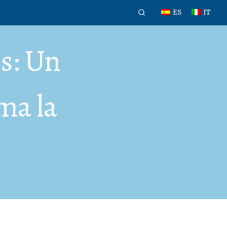
ES
IT
os: Un
ma la