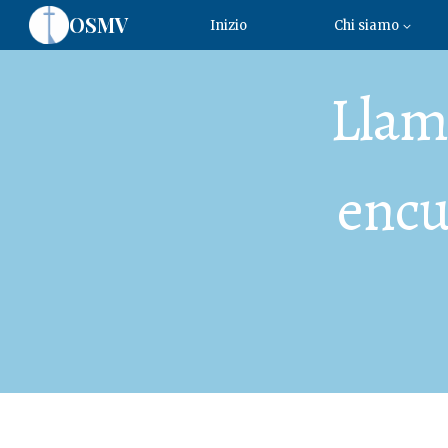
OSMV
Inizio
Chi siamo
Llama
encu