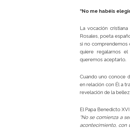
“No me habéis elegido
La vocación cristian
Rosales, poeta españo
si no comprendemos que
quiere regalarnos e
queremos aceptarlo.
Cuando uno conoce de 
en relación con Él a tr
revelación de la bellez
El Papa Benedicto XVI
“No se comienza a ser
acontecimiento, con u