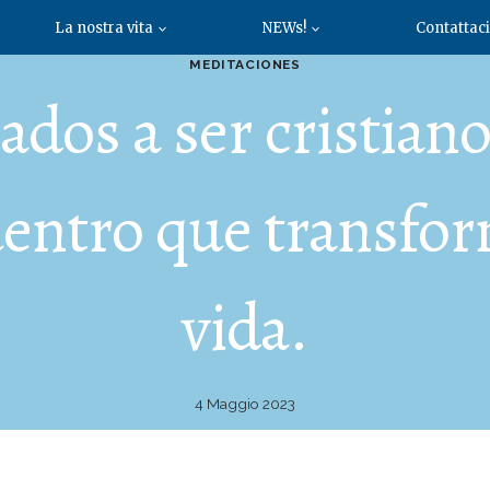
La nostra vita
NEWs!
Contattaci
MEDITACIONES
dos a ser cristian
entro que transfor
vida.
4 Maggio 2023