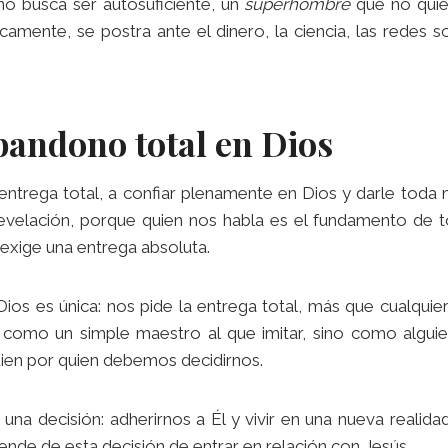
o busca ser autosuficiente, un
superhombre
que no quie
amente, se postra ante el dinero, la ciencia, las redes 
abandono total en Dios
entrega total, a confiar plenamente en Dios y darle toda
evelación, porque quien nos habla es el fundamento de t
exige una entrega absoluta.
ios es única: nos pide la entrega total, más que cualquie
 como un simple maestro al que imitar, sino como algu
guien por quien debemos decidirnos.
una decisión: adherirnos a Él y vivir en una nueva realidad,
nde de esta decisión de entrar en relación con Jesús.