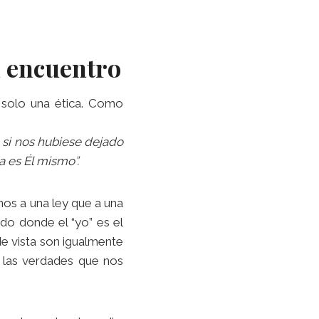
n encuentro
s solo una ética. Como
o si nos hubiese dejado
a es Él mismo”.
os a una ley que a una
o donde el “yo” es el
de vista son igualmente
a las verdades que nos