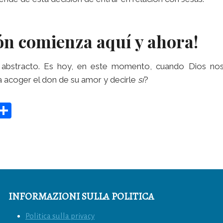
ión comienza aquí y ahora!
abstracto. Es hoy, en este momento, cuando Dios nos
 acoger el don de su amor y decirle
sí
?
E
C
m
o
i
n
di
vi
di
INFORMAZIONI SULLA POLITICA
Politica sulla privacy