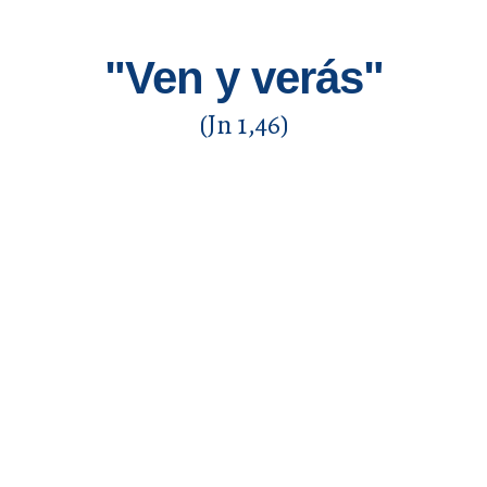
"Ven y verás"
(Jn 1,46)
¿Quienes?
Jóvenes (18 – 35 años)
dispuestos a llevar a Jesús a los más pequeños.
¿Cuándo?
2° quincena de julio del 2026.
¿Dónde?