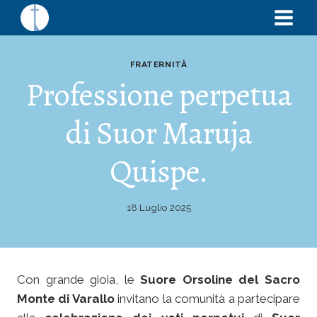
FRATERNITÀ
Professione perpetua
di Suor Maruja
Quispe.
18 Luglio 2025
Con grande gioia, le
Suore Orsoline del Sacro
Monte di Varallo
invitano la comunità a partecipare