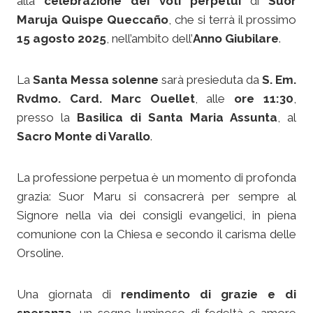
alla
celebrazione dei voti perpetui
di
Suor
Maruja Quispe Queccaño
, che si terrà il prossimo
15 agosto 2025
, nell’ambito dell’
Anno Giubilare
.
La
Santa Messa solenne
sarà presieduta da
S. Em.
Rvdmo. Card. Marc Ouellet
, alle
ore 11:30
,
presso la
Basilica di Santa Maria Assunta
, al
Sacro Monte di Varallo
.
La professione perpetua è un momento di profonda
grazia: Suor Maru si consacrerà per sempre al
Signore nella via dei consigli evangelici, in piena
comunione con la Chiesa e secondo il carisma delle
Orsoline.
Una giornata di
rendimento di grazie e di