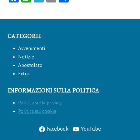
a
h
el
m
o
c
at
e
ai
n
e
s
gr
l
di
b
A
a
vi
CATEGORIE
o
p
m
di
Avvenimenti
o
p
Notizie
k
Apostolato
Extra
INFORMAZIONI SULLA POLITICA
Politica sulla privacy
Politica sui cookie
Facebook
YouTube