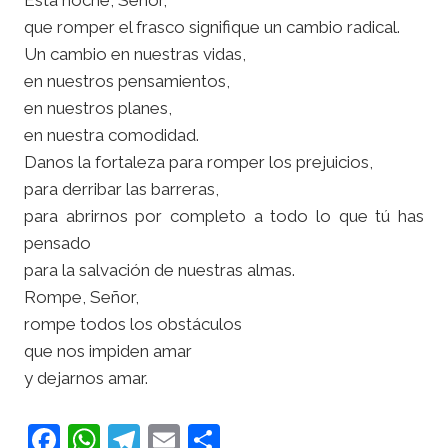
Esta noche, Señor,
que romper el frasco signifique un cambio radical.
Un cambio en nuestras vidas,
en nuestros pensamientos,
en nuestros planes,
en nuestra comodidad.
Danos la fortaleza para romper los prejuicios,
para derribar las barreras,
para abrirnos por completo a todo lo que tú has
pensado
para la salvación de nuestras almas.
Rompe, Señor,
rompe todos los obstáculos
que nos impiden amar
y dejarnos amar.
F
W
T
E
C