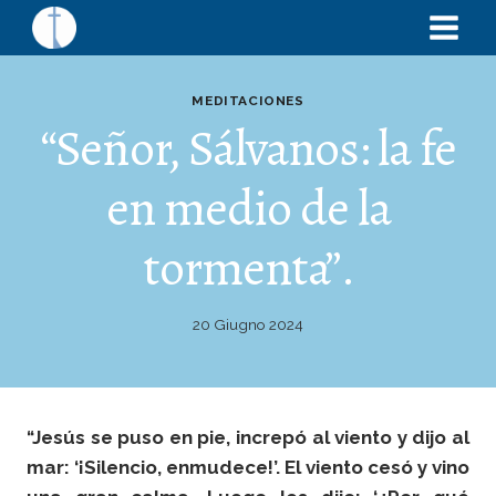
MEDITACIONES
“Señor, Sálvanos: la fe
en medio de la
tormenta”.
20 Giugno 2024
“Jesús se puso en pie, increpó al viento y dijo al
mar: ‘¡Silencio, enmudece!’. El viento cesó y vino