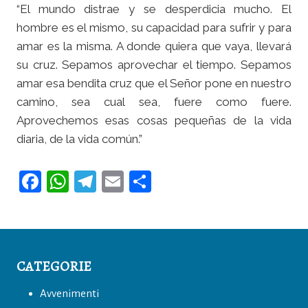
“El mundo distrae y se desperdicia mucho. El
hombre es el mismo, su capacidad para sufrir y para
amar es la misma. A donde quiera que vaya, llevará
su cruz. Sepamos aprovechar el tiempo. Sepamos
amar esa bendita cruz que el Señor pone en nuestro
camino, sea cual sea, fuere como fuere.
Aprovechemos esas cosas pequeñas de la vida
diaria, de la vida común.”
F
W
T
E
C
a
h
el
m
o
c
at
e
ai
n
e
s
gr
l
di
b
A
a
vi
CATEGORIE
o
p
m
di
Avvenimenti